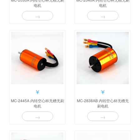
电机
电机
→
→
￥
￥
MC-2445A 内转空心杯无槽无刷
MC-2838AB 内转空心杯无槽无
电机
刷电机
→
→