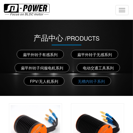
Toggl
Navig
产品中心
/PRODUCTS
扁平外转子有感系列
扁平外转子无感系列
扁平外转子伺服电机系列
电动交通工具系列
FPV/无人机系列
无槽内转子系列