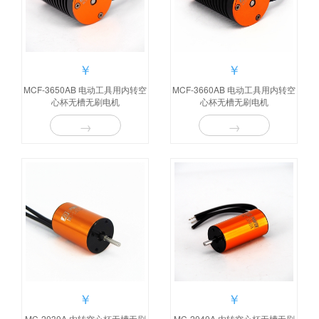
￥
￥
MCF-3650AB 电动工具用内转空
MCF-3660AB 电动工具用内转空
心杯无槽无刷电机​
心杯无槽无刷电机​
→
→
￥
￥
MC-2030A 内转空心杯无槽无刷
MC-2040A 内转空心杯无槽无刷