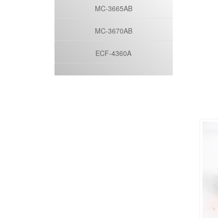
MC-3665AB
MC-3670AB
ECF-4360A