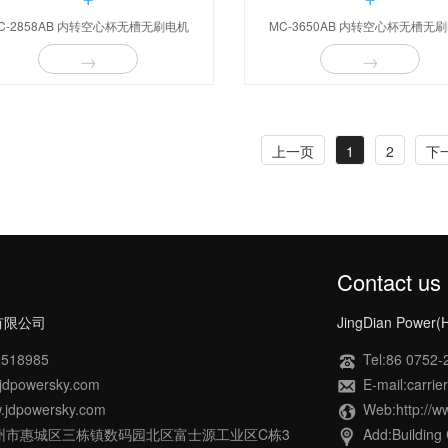
C-2858AB 内转空心杯无槽无刷电机
MC-3650AB 内转空心杯无槽无
→
→
上一页
1
2
下
Contact us
有限公司
JingDian Power(
518985
Tel:86 0752
dpowersky.com
E-mail:carri
.jdpowersky.com
Web:http://w
州市惠城区三栋镇数码园北区富士源工业区C栋3
Add:Building 