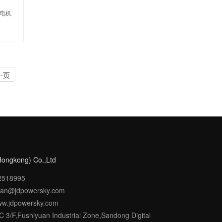
刷电机
一页
Hongkong) Co.,Ltd
-2518995
eran@jdpowersky.com
ww.jdpowersky.com
C 3/F,Fushiyuan Industrial Zone,Sandong Digital