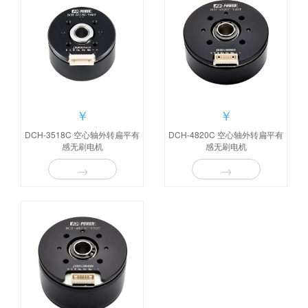
￥
￥
DCH-3518C 空心轴外转扁平有
DCH-4820C 空心轴外转扁平有
感无刷电机
感无刷电机
→
→