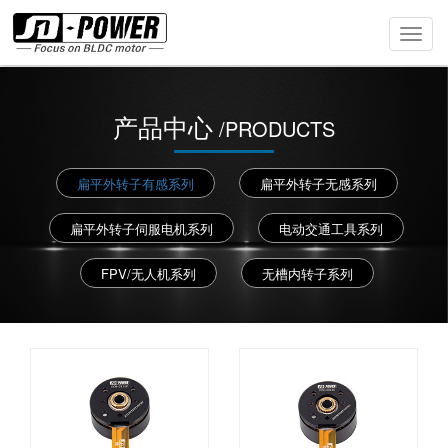
Toggl
Navig
产品中心
/PRODUCTS
扁平外转子有感系列
扁平外转子无感系列
扁平外转子伺服电机系列
电动交通工具系列
FPV/无人机系列
无槽内转子系列