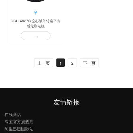
￥
DCH-4827C 空心轴外转扁平有
感无刷电机
→
上一页
1
2
下一页
友情链接
在线商店
淘宝官方旗舰店
阿里巴巴国际站